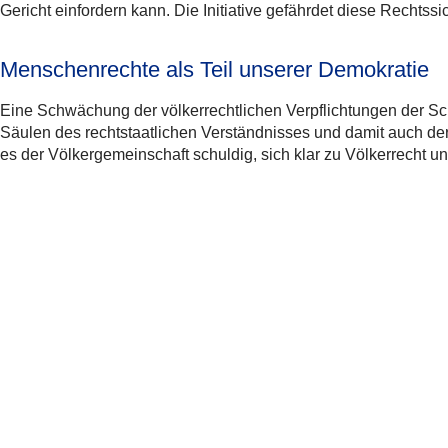
Gericht einfordern kann. Die Initiative gefährdet diese Rechts
Menschenrechte als Teil unserer Demokratie
Eine Schwächung der völkerrechtlichen Verpflichtungen der S
Säulen des rechtstaatlichen Verständnisses und damit auch de
es der Völkergemeinschaft schuldig, sich klar zu Völkerrecht 
Weitere Informationen
Positionspapier von SIG und PLJS zur Selbstbestimmung