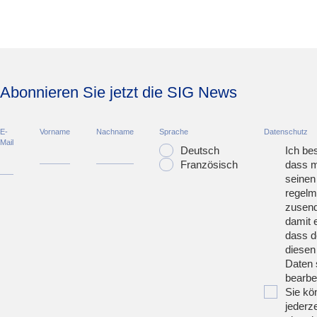
Abonnieren Sie jetzt die SIG News
E-
Vorname
Nachname
Sprache
Datenschutz
Mail
Deutsch
Ich bes
Französisch
dass m
seinen
regelm
zusend
damit 
dass d
diesen
Daten 
bearbei
Sie kö
jederze