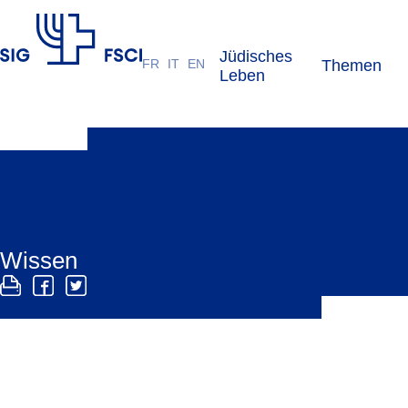
Jüdisches
FR
IT
EN
Themen
SIG
Leben
Wissen
Auf seiner Wissensplattform bietet der SIG