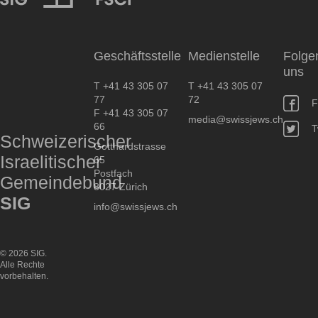
SIG
Geschäftsstelle
Medienstelle
Folge
uns
T +41 43 305 07
T +41 43 305 07
77
72
F
F +41 43 305 07
media@swissjews.ch
66
T
Schweizerischer
Gotthardstrasse
Israelitischer
65
Postfach
Gemeindebund
8027 Zürich
SIG
info@swissjews.ch
© 2026 SIG.
Alle Rechte
vorbehalten.