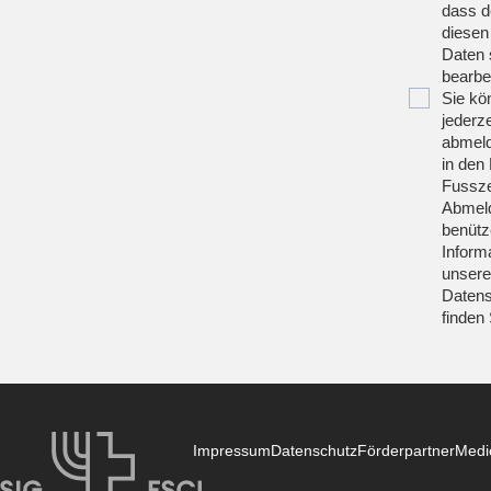
dass d
diesen
Daten 
bearbei
Sie kö
jederze
abmeld
in den 
Fussze
Abmeld
benütz
Inform
unsere
Datens
finden
Impressum
Datenschutz
Förderpartner
Medi