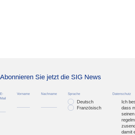
Abonnieren Sie jetzt die SIG News
E-
Vorname
Nachname
Sprache
Datenschutz
Mail
Deutsch
Ich bes
Französisch
dass m
seinen
regelm
zusend
damit 