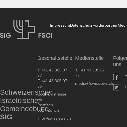
Impressum
Datenschutz
Förderpartner
Medi
SIG
Geschäftsstelle
Medienstelle
Folge
uns
T +41 43 305 07
T +41 43 305 07
77
72
F
F +41 43 305 07
media@swissjews.ch
66
T
Schweizerischer
Gotthardstrasse
Israelitischer
65
Postfach
Gemeindebund
8027 Zürich
SIG
info@swissjews.ch