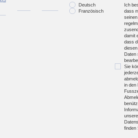
Mail
Deutsch
Ich bes
Französisch
dass m
seinen
regelm
zusend
damit 
dass d
diesen
Daten 
bearbei
Sie kö
jederze
abmeld
in den 
Fussze
Abmeld
benütz
Inform
unsere
Datens
finden