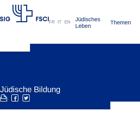
Jüdisches
FR
IT
EN
Themen
SIG
Leben
Jüdische Bildung
Der SIG fördert das Angebot an jüdischer Bildung