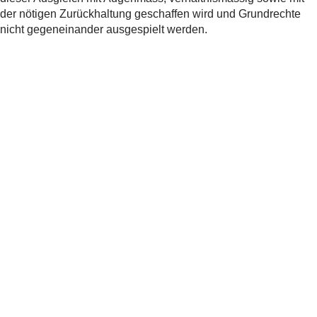
der nötigen Zurückhaltung geschaffen wird und Grundrechte
nicht gegeneinander ausgespielt werden.
Art. 15 Glaubens- und Gewissensfreiheit
1 Die Glaubens- und Gewissensfreiheit ist gewährleistet.
2 Jede Person hat das Recht, ihre Religion und ihre
weltanschauliche Überzeugung frei zu wählen und allein oder
in Gemeinschaft mit anderen zu bekennen.
3 Jede Person hat das Recht, einer Religionsgemeinschaft
beizutreten oder anzugehören und religiösem Unterricht zu
folgen.
4 Niemand darf gezwungen werden, einer
Religionsgemeinschaft beizutreten oder anzugehören, eine