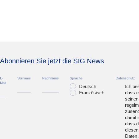
Abonnieren Sie jetzt die SIG News
E-
Vorname
Nachname
Sprache
Datenschutz
Mail
Deutsch
Ich bes
Französisch
dass m
seinen
regelm
zusend
damit 
dass d
diesen
Daten 