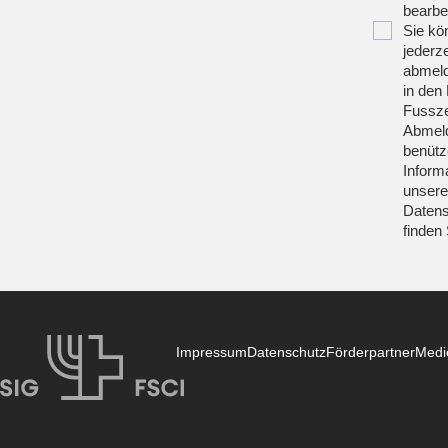
bearbei
Sie kö
jederze
abmeld
in den 
Fussze
Abmeld
benütz
Inform
unsere
Datens
finden
Impressum
Datenschutz
Förderpartner
Medi
SIG