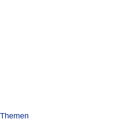
Auch interessant
Religion
Wer wir sind
Alle News
Themen