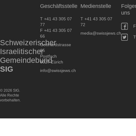
Geschäftsstelle
Medienstelle
Folge
uns
T +41 43 305 07
T +41 43 305 07
77
72
F
F +41 43 305 07
media@swissjews.ch
66
T
Schweizerischer
Gotthardstrasse
Israelitischer
65
Postfach
Gemeindebund
8027 Zürich
SIG
info@swissjews.ch
© 2026 SIG.
Alle Rechte
vorbehalten.