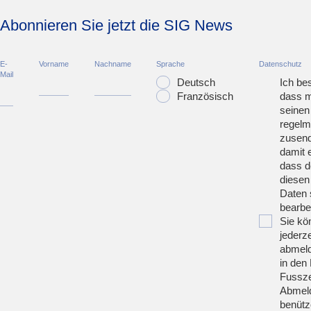
Abonnieren Sie jetzt die SIG News
E-
Vorname
Nachname
Sprache
Datenschutz
Mail
Deutsch
Ich bes
Französisch
dass m
seinen
regelm
zusend
damit 
dass d
diesen
Daten 
bearbei
Sie kö
jederze
abmeld
in den 
Fussze
Abmeld
benütz