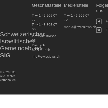
Geschäftsstelle
Medienstelle
Folge
uns
T +41 43 305 07
T +41 43 305 07
77
72
F
F +41 43 305 07
media@swissjews.ch
66
T
Schweizerischer
Gotthardstrasse
Israelitischer
65
Postfach
Gemeindebund
8027 Zürich
SIG
info@swissjews.ch
© 2026 SIG.
Alle Rechte
vorbehalten.