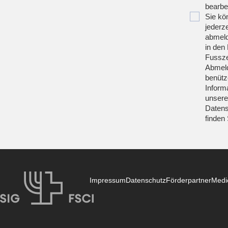
bearbei
Sie kö
jederze
abmeld
in den 
Fussze
Abmeld
benütz
Inform
unsere
Datens
finden
Impressum
Datenschutz
Förderpartner
Medi
SIG