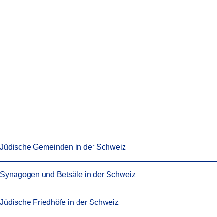
Das jüdische Leben in der Schweiz ist durch eine grosse Vielfal
ein breites Spektrum an Bedürfnissen der jüdischen Menschen 
verschiedensten Lebensbereichen wie Gemeindeleben, Religion, 
Jüdische Gemeinden in der Schweiz
Synagogen und Betsäle in der Schweiz
Jüdische Friedhöfe in der Schweiz