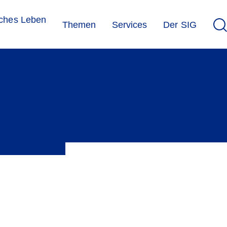
sches Leben
Themen
Services
Der SIG
ionen der jüdischen Gemeinden gibt es weitere aus