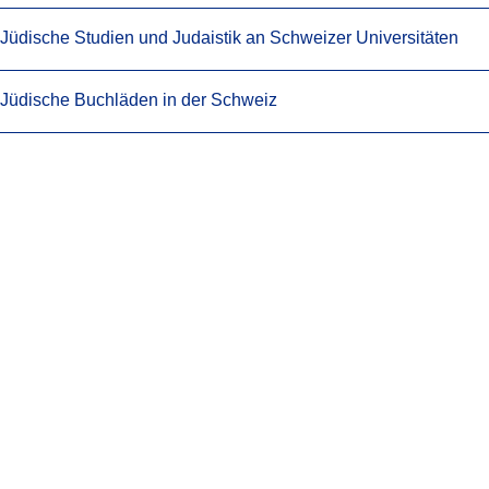
Jüdische Studien und Judaistik an Schweizer Universitäten
Jüdische Buchläden in der Schweiz
Verwandte News
Jüdisches Leben
Erneuter Aufruf an die jüdische