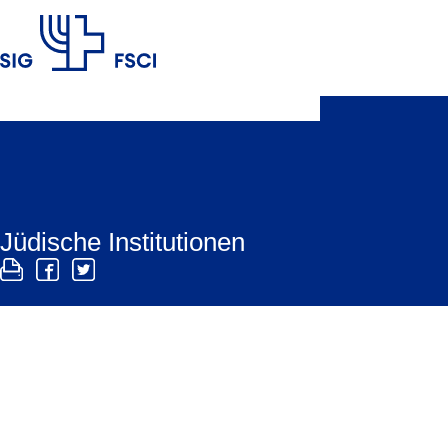
SIG
Jüdische Institutionen
In der Schweiz gibt es eine Vielzahl jüdischer In
den Bereichen Bildung, Pflege, Kultur und Zivilgese