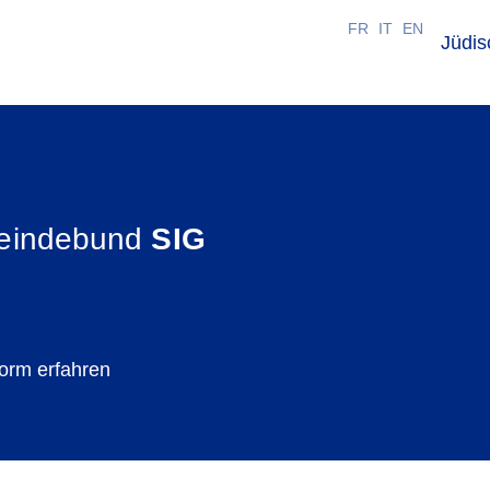
FR
IT
EN
Jüdi
emeindebund
SIG
orm erfahren