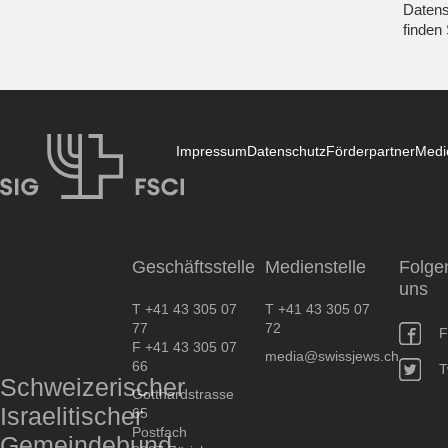
Datens
finden
Impressum
Datenschutz
Förderpartner
Medi
SIG
Geschäftsstelle
Medienstelle
Folge
uns
T +41 43 305 07
T +41 43 305 07
77
72
F
F +41 43 305 07
media@swissjews.ch
66
T
Schweizerischer
Gotthardstrasse
Israelitischer
65
Postfach
Gemeindebund