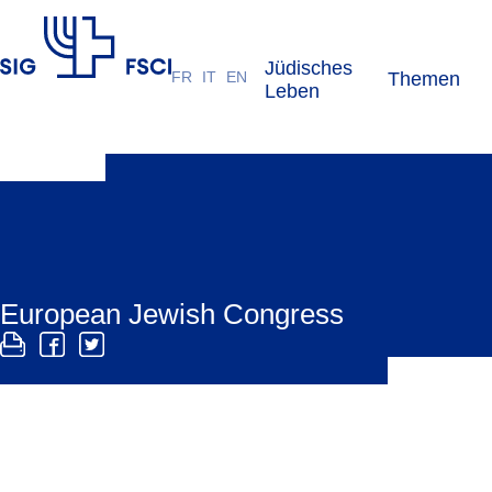
Jüdisches
FR
IT
EN
Themen
SIG
Leben
European Jewish Congress
Der European Jewish Congress EJC vertritt die