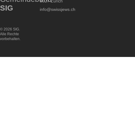
8027 Zürich
SIG
info@swissjews.ch
© 2026 SIG.
Alle Rechte
vorbehalten.