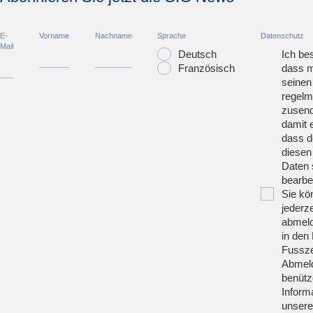
E-
Vorname
Nachname
Sprache
Datenschutz
Mail
Deutsch
Ich bes
Französisch
dass m
seinen
regelm
zusend
damit 
dass d
diesen
Daten 
bearbei
Sie kö
jederze
abmeld
in den 
Fussze
Abmeld
benütz
Inform
unsere