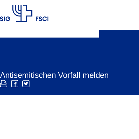
SIG
Antisemitischen Vorfall melden
Der SIG unterhält eine Meldestelle für antisemiti
Vorfälle werden analysiert sowie eingeordnet und 