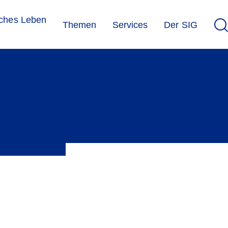
sches Leben
Themen
Services
Der SIG
 telefonisch können diese gemeldet werden. Die