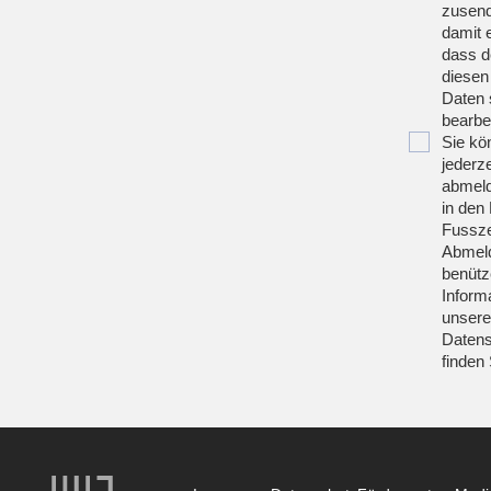
zusend
damit 
dass d
diesen
Daten 
bearbei
Sie kö
jederze
abmeld
in den 
Fussze
Abmeld
benütz
Inform
unsere
Datens
finden