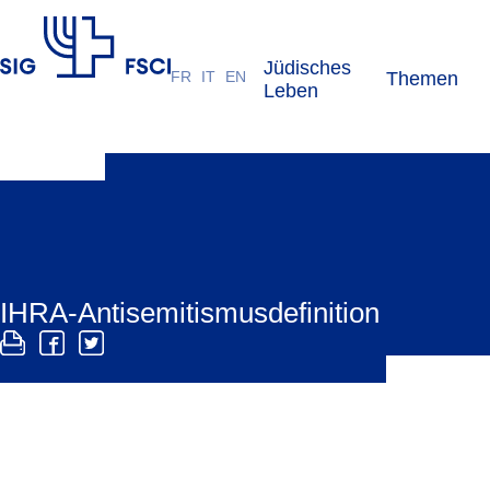
Jüdisches
FR
IT
EN
Themen
SIG
Leben
IHRA-Antisemitismusdefinition
Die Antisemitismus-Arbeitsdefinition der IHRA