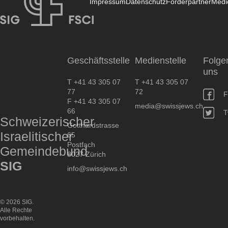
Impressum
Datenschutz
Förderpartner
Medi
SIG
Geschäftsstelle
Medienstelle
Folge
uns
T +41 43 305 07
T +41 43 305 07
77
72
F
F +41 43 305 07
media@swissjews.ch
66
T
Schweizerischer
Gotthardstrasse
Israelitischer
65
Postfach
Gemeindebund
8027 Zürich
SIG
info@swissjews.ch
© 2026 SIG.
Alle Rechte
vorbehalten.