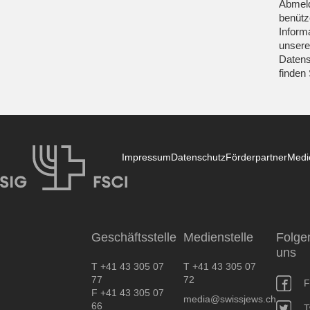
Abmeld
benütz
Inform
unsere
Datens
finden
Impressum
Datenschutz
Förderpartner
Medi
SIG
Geschäftsstelle
Medienstelle
Folge
uns
T +41 43 305 07
T +41 43 305 07
77
72
F
F +41 43 305 07
media@swissjews.ch
66
T