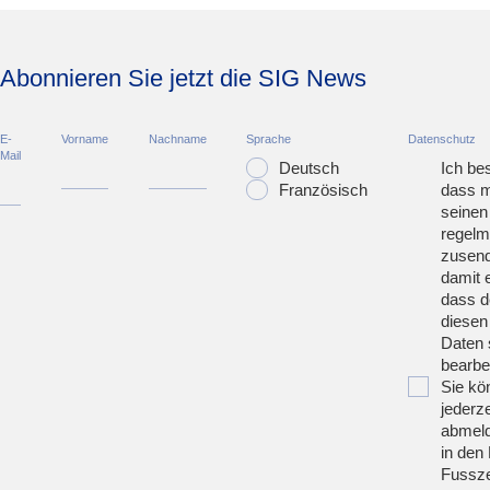
Abonnieren Sie jetzt die SIG News
E-
Vorname
Nachname
Sprache
Datenschutz
Mail
Deutsch
Ich bes
Französisch
dass m
seinen
regelm
zusend
damit 
dass d
diesen
Daten 
bearbei
Sie kö
jederze
abmeld
in den 
Fussze