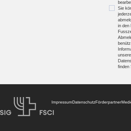
bearbei
Sie kö
jederze
abmeld
in den 
Fussze
Abmeld
benütz
Inform
unsere
Datens
finden
Impressum
Datenschutz
Förderpartner
Medi
SIG