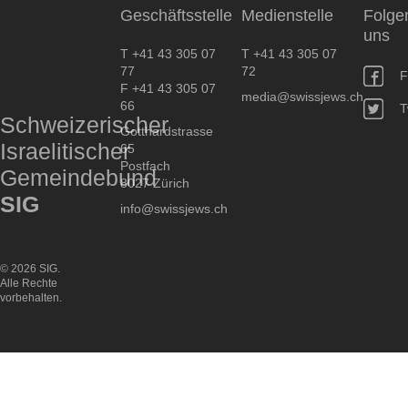
Geschäftsstelle
Medienstelle
Folge
uns
T +41 43 305 07
T +41 43 305 07
77
72
F
F +41 43 305 07
media@swissjews.ch
66
T
Schweizerischer
Gotthardstrasse
Israelitischer
65
Postfach
Gemeindebund
8027 Zürich
SIG
info@swissjews.ch
© 2026 SIG.
Alle Rechte
vorbehalten.