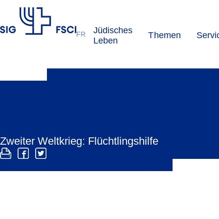
Jüdisches
FR
Themen
Servi
SIG
Leben
Zweiter Weltkrieg: Flüchtlingshilfe
Trotz judenfeindlicher Flüchtlingspolitik gelang