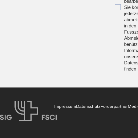
bearbei
Sie kö
jederze
abmeld
in den 
Fussze
Abmeld
benütz
Inform
unsere
Datens
finden
Impressum
Datenschutz
Förderpartner
Medi
SIG