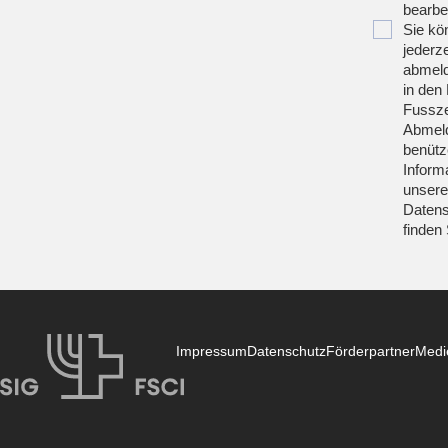
bearbei
Sie kö
jederze
abmeld
in den 
Fussze
Abmeld
benütz
Inform
unsere
Datens
finden
Impressum
Datenschutz
Förderpartner
Medi
SIG