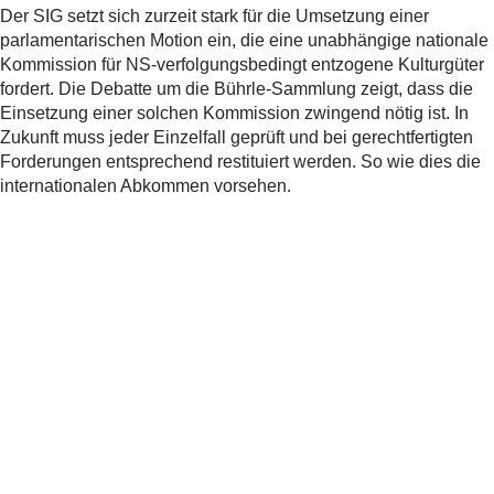
Der SIG setzt sich zurzeit stark für die Umsetzung einer
parlamentarischen Motion ein, die eine unabhängige nationale
Kommission für NS-verfolgungsbedingt entzogene Kulturgüter
fordert. Die Debatte um die Bührle-Sammlung zeigt, dass die
Einsetzung einer solchen Kommission zwingend nötig ist. In
Zukunft muss jeder Einzelfall geprüft und bei gerechtfertigten
Forderungen entsprechend restituiert werden. So wie dies die
internationalen Abkommen vorsehen.
Weitere Informationen
SIG News vom 26.11.2021 ««Fluchtgut» soll
als «NS-verfolgungsbedingt entzogenes
Kulturgut» bezeichnet werden»
SIG News vom 18.11.2021 «Der SIG legt