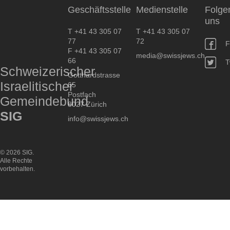
Geschäftsstelle
Medienstelle
Folge
uns
T +41 43 305 07
T +41 43 305 07
77
72
F
F +41 43 305 07
media@swissjews.ch
66
T
Schweizerischer
Gotthardstrasse
Israelitischer
65
Postfach
Gemeindebund
8027 Zürich
SIG
info@swissjews.ch
© 2026 SIG.
Alle Rechte
vorbehalten.