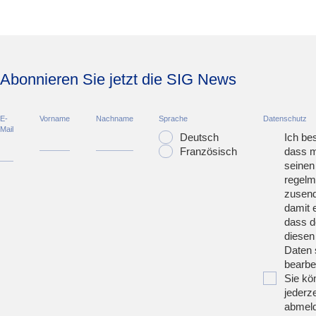
Abonnieren Sie jetzt die SIG News
E-
Vorname
Nachname
Sprache
Datenschutz
Mail
Deutsch
Ich bes
Französisch
dass m
seinen
regelm
zusend
damit 
dass d
diesen
Daten 
bearbei
Sie kö
jederze
abmeld