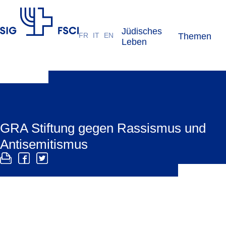
Jüdisches
FR
IT
EN
Themen
SIG
Leben
GRA Stiftung gegen Rassismus und
Antisemitismus
Die GRA engagiert sich in der Schweiz aktiv