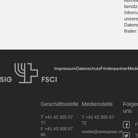
Abmeld
benütz
Inform
unsere
Datens
finden
Impressum
Datenschutz
Förderpartner
Medi
SIG
Geschäftsstelle
Medienstelle
Folge
uns
T +41 43 305 07
T +41 43 305 07
77
72
F
F +41 43 305 07
media@swissjews.ch
66
T