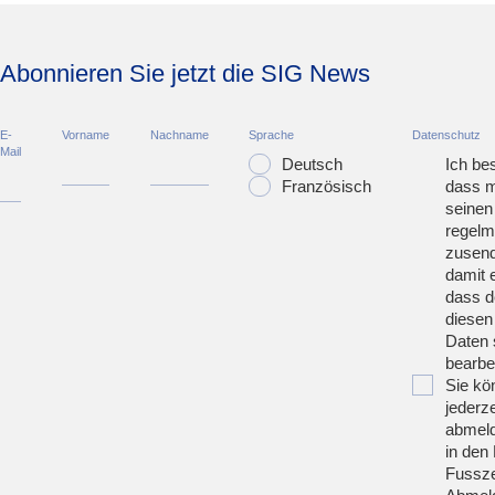
Abonnieren Sie jetzt die SIG News
E-
Vorname
Nachname
Sprache
Datenschutz
Mail
Deutsch
Ich bes
Französisch
dass m
seinen
regelm
zusend
damit 
dass d
diesen
Daten 
bearbei
Sie kö
jederze
abmeld
in den 
Fussze