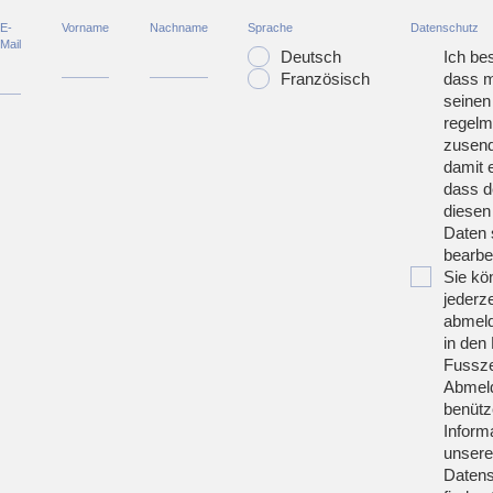
E-
Vorname
Nachname
Sprache
Datenschutz
Mail
Deutsch
Ich bes
Französisch
dass m
seinen
regelm
zusend
damit 
dass d
diesen
Daten 
bearbei
Sie kö
jederze
abmeld
in den 
Fussze
Abmeld
benütz
Inform
unsere
Datens