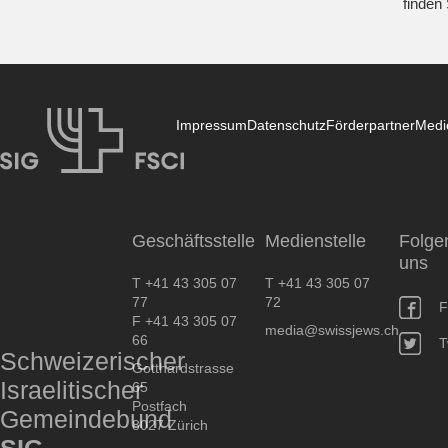
finden
Impressum
Datenschutz
Förderpartner
Medi
SIG
Geschäftsstelle
Medienstelle
Folge
uns
T +41 43 305 07
T +41 43 305 07
77
72
F
F +41 43 305 07
media@swissjews.ch
66
T
Schweizerischer
Gotthardstrasse
Israelitischer
65
Postfach
Gemeindebund
8027 Zürich