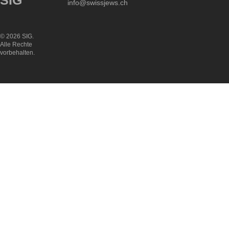
SIG
info@swissjews.ch
© 2026 SIG.
Alle Rechte
vorbehalten.