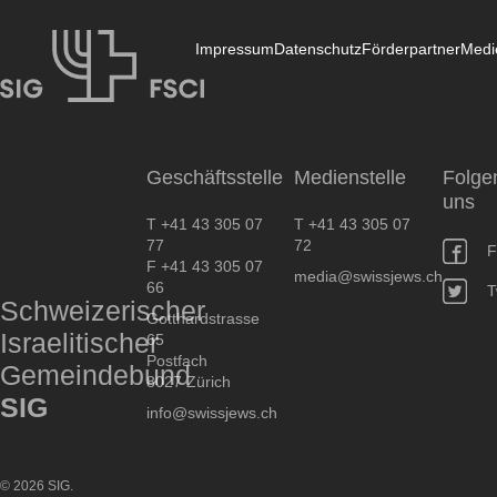
Impressum
Datenschutz
Förderpartner
Medi
SIG
Geschäftsstelle
Medienstelle
Folge
uns
T +41 43 305 07
T +41 43 305 07
77
72
F
F +41 43 305 07
media@swissjews.ch
66
T
Schweizerischer
Gotthardstrasse
Israelitischer
65
Postfach
Gemeindebund
8027 Zürich
SIG
info@swissjews.ch
© 2026 SIG.