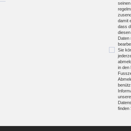
seinen
regelm
zusend
damit 
dass d
diesen
Daten 
bearbei
Sie kö
jederze
abmeld
in den 
Fussze
Abmeld
benütz
Inform
unsere
Datens
finden