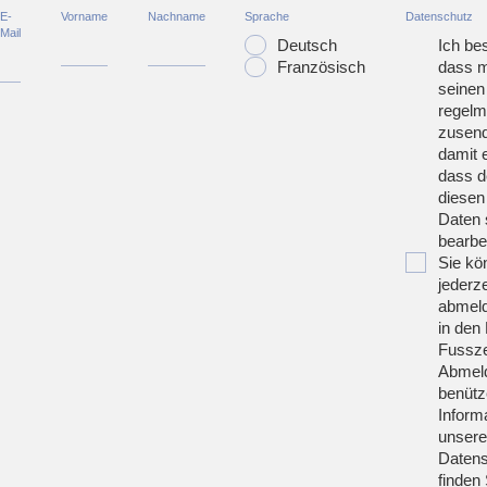
E-
Vorname
Nachname
Sprache
Datenschutz
Mail
Deutsch
Ich bes
Französisch
dass m
seinen
regelm
zusend
damit 
dass d
diesen
Daten 
bearbei
Sie kö
jederze
abmeld
in den 
Fussze
Abmeld
benütz
Inform
unsere
Datens
finden