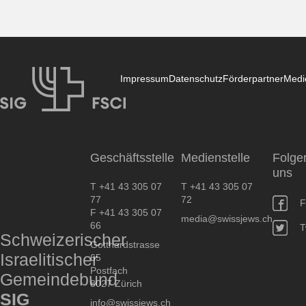
Impressum
Datenschutz
Förderpartner
Medi
SIG
Geschäftsstelle
Medienstelle
Folge
uns
T +41 43 305 07
T +41 43 305 07
77
72
F
F +41 43 305 07
media@swissjews.ch
66
T
Schweizerischer
Gotthardstrasse
Israelitischer
65
Postfach
Gemeindebund
8027 Zürich
SIG
info@swissjews.ch