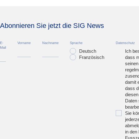
Abonnieren Sie jetzt die SIG News
E-
Vorname
Nachname
Sprache
Datenschutz
Mail
Deutsch
Ich bes
Französisch
dass m
seinen
regelm
zusend
damit 
dass d
diesen
Daten 
bearbei
Sie kö
jederze
abmeld
in den 
Fussze