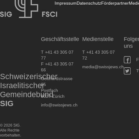
Impressum
Datenschutz
Förderpartner
Medi
SIG
Geschäftsstelle
Medienstelle
Folge
uns
T +41 43 305 07
T +41 43 305 07
77
72
F
F +41 43 305 07
media@swissjews.ch
66
T
Schweizerischer
Gotthardstrasse
Israelitischer
65
Postfach
Gemeindebund
8027 Zürich
SIG
info@swissjews.ch
© 2026 SIG.
Alle Rechte
vorbehalten.