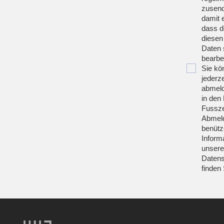
zusend
damit 
dass d
diesen
Daten 
bearbei
Sie kö
jederze
abmeld
in den 
Fussze
Abmeld
benütz
Inform
unsere
Datens
finden