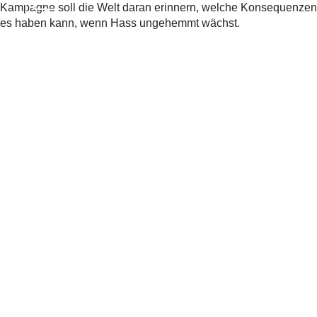
Kampagne soll die Welt daran erinnern, welche Konsequenzen
es haben kann, wenn Hass ungehemmt wächst.
Beleuchtung des Bundeshauses |
Internationaler Tag des Gedenkens an
die Opfer des Holocaust
Weitere Aktionen schweizweit |
Internationaler Tag des Gedenkens an
Foto:
SRF/zVg
die Opfer des Holocaust
Bern,
Rathaus
Teilen