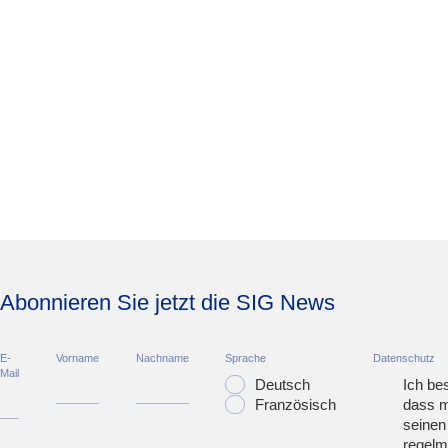
Abonnieren Sie jetzt die SIG News
E-
Vorname
Nachname
Sprache
Datenschutz
Mail
Deutsch
Ich bes
Französisch
dass m
seinen
regelm