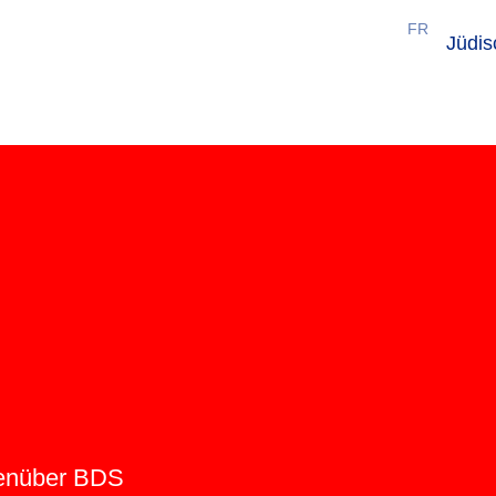
FR
Jüdi
genüber BDS