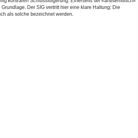
lig konträren Schlussfolgerung: Einerseits sei «antisemitisch»
undlage. Der SIG vertritt hier eine klare Haltung: Die
ch als solche bezeichnet werden.