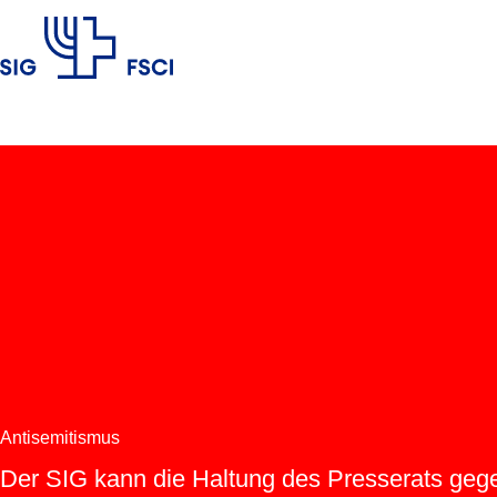
SIG
Antisemitismus
Der SIG kann die Haltung des Presserats ge