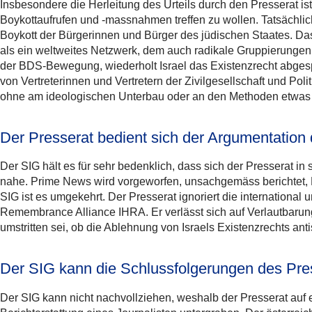
Insbesondere die Herleitung des Urteils durch den Presserat ist
Boykottaufrufen und -massnahmen treffen zu wollen. Tatsächlic
Boykott der Bürgerinnen und Bürger des jüdischen Staates. Das
als ein weltweites Netzwerk, dem auch radikale Gruppierungen a
der BDS-Bewegung, wiederholt Israel das Existenzrecht abgesp
von Vertreterinnen und Vertretern der Zivilgesellschaft und Pol
ohne am ideologischen Unterbau oder an den Methoden etwas 
Der Presserat bedient sich der Argumentation
Der SIG hält es für sehr bedenklich, dass sich der Presserat 
nahe. Prime News wird vorgeworfen, unsachgemäss berichtet, E
SIG ist es umgekehrt. Der Presserat ignoriert die international
Remembrance Alliance IHRA. Er verlässt sich auf Verlautbaru
umstritten sei, ob die Ablehnung von Israels Existenzrechts anti
Der SIG kann die Schlussfolgerungen des Pres
Der SIG kann nicht nachvollziehen, weshalb der Presserat auf e