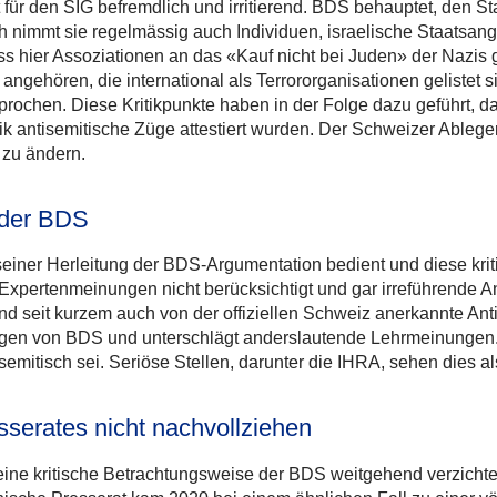
 für den SIG befremdlich und irritierend. BDS behauptet, den Sta
h nimmt sie regelmässig auch Individuen, israelische Staatsang
s hier Assoziationen an das «Kauf nicht bei Juden» der Nazis 
ngehören, die international als Terrororganisationen gelistet 
rochen. Diese Kritikpunkte haben in der Folge dazu geführt, d
itik antisemitische Züge attestiert wurden. Der Schweizer Ablege
zu ändern.
 der BDS
in seiner Herleitung der BDS-Argumentation bedient und diese 
xpertenmeinungen nicht berücksichtigt und gar irreführende An
 und seit kurzem auch von der offiziellen Schweiz anerkannte Ant
ngen von BDS und unterschlägt anderslautende Lehrmeinungen. 
semitisch sei. Seriöse Stellen, darunter die IHRA, sehen dies al
serates nicht nachvollziehen
ine kritische Betrachtungsweise der BDS weitgehend verzichtet. 