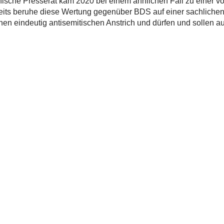
hische Presserat kam 2020 bei einem ähnlichen Fall zu einer völ
ts beruhe diese Wertung gegenüber BDS auf einer sachlichen Gr
eindeutig antisemitischen Anstrich und dürfen und sollen au
el
musvorwurf gegenüber BDS zulässig» vom 21.2.2020