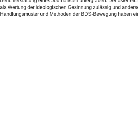
Berichterstattung eines Journalisten untergraben. Der österreic
als Wertung der ideologischen Gesinnung zulässig und andersei
Handlungsmuster und Methoden der BDS-Bewegung haben einen 
Weitere Informationen
Artikel von Prime News vom 30.10.2020
Urteil des Schweizer Presserats zum Prime News-Artik
Urteil des Österreichischen Presserats «Antisemitis