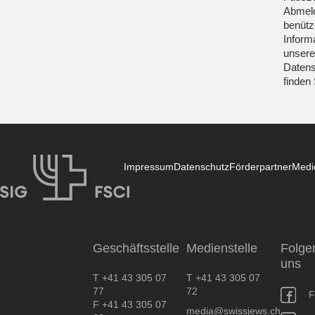
Abmeld
benütz
Inform
unsere
Datens
finden
Impressum
Datenschutz
Förderpartner
Medi
SIG
Geschäftsstelle
Medienstelle
Folge
uns
T +41 43 305 07
T +41 43 305 07
77
72
F
F +41 43 305 07
media@swissjews.ch