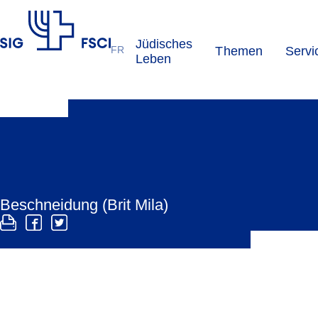
Jüdisches
FR
Themen
Servi
SIG
Leben
Beschneidung (Brit Mila)
Die Brit Mila (Zirkumzision) ist die Entfernung der