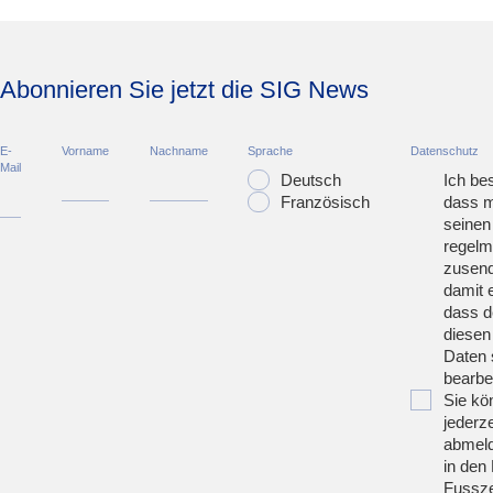
Abonnieren Sie jetzt die SIG News
E-
Vorname
Nachname
Sprache
Datenschutz
Mail
Deutsch
Ich bes
Französisch
dass m
seinen
regelm
zusend
damit 
dass d
diesen
Daten 
bearbei
Sie kö
jederze
abmeld
in den 
Fussze