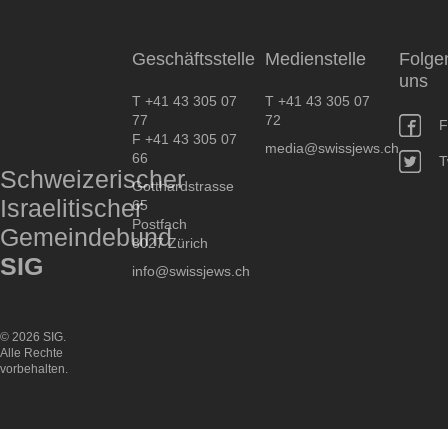
SIG
Geschäftsstelle
Medienstelle
Folge
uns
T +41 43 305 07
T +41 43 305 07
77
72
F
F +41 43 305 07
media@swissjews.ch
66
T
Schweizerischer
Gotthardstrasse
Israelitischer
65
Postfach
Gemeindebund
8027 Zürich
SIG
info@swissjews.ch
© 2026 SIG.
Alle Rechte
vorbehalten.