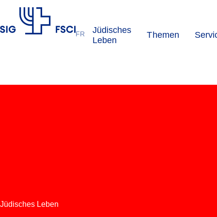
Jüdisches
FR
Themen
Servi
SIG
Leben
Jüdisches Leben