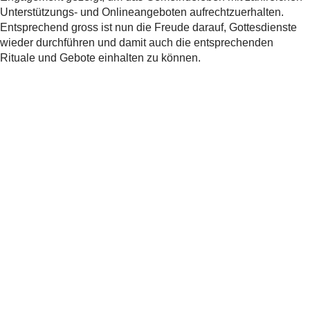
Unterstützungs- und Onlineangeboten aufrechtzuerhalten.
Entsprechend gross ist nun die Freude darauf, Gottesdienste
wieder durchführen und damit auch die entsprechenden
Rituale und Gebote einhalten zu können.
Download
Schutzkonzept jüdische Gemeinschaft
Richtlinien für jüdische Gottestdienste
und religiöse Zusammenkünfte
während der Coronapandemie.
Teilen