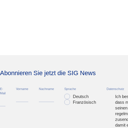
Abonnieren Sie jetzt die SIG News
E-
Vorname
Nachname
Sprache
Datenschutz
Mail
Deutsch
Ich bes
Französisch
dass m
seinen
regelm
zusend
damit 