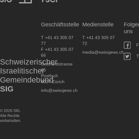
SIG
Geschäftsstelle
Medienstelle
Folge
uns
T +41 43 305 07
T +41 43 305 07
77
72
F
F +41 43 305 07
media@swissjews.ch
66
T
Schweizerischer
Gotthardstrasse
Israelitischer
65
Postfach
Gemeindebund
8027 Zürich
SIG
info@swissjews.ch
© 2026 SIG.
Alle Rechte
vorbehalten.