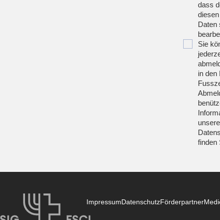
dass d
diesen
Daten 
bearbei
Sie kö
jederze
abmeld
in den 
Fussze
Abmeld
benütz
Inform
unsere
Datens
finden
Impressum
Datenschutz
Förderpartner
Medi