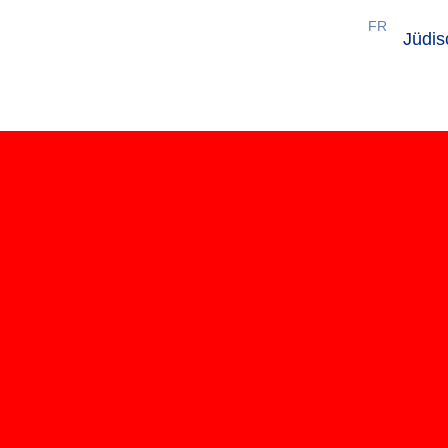
FR
Jüdi