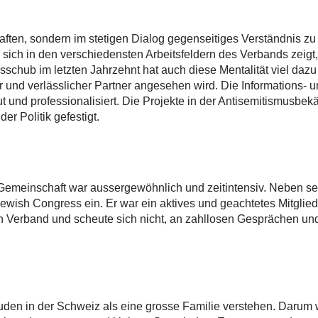
rtschaften, sondern im stetigen Dialog gegenseitiges Verständn
ie sich in den verschiedensten Arbeitsfeldern des Verbands zeigt
schub im letzten Jahrzehnt hat auch diese Mentalität viel dazu
ger und verlässlicher Partner angesehen wird. Die Informations
 und professionalisiert. Die Projekte in der Antisemitismusbek
r Politik gefestigt.
emeinschaft war aussergewöhnlich und zeitintensiv. Neben sei
wish Congress ein. Er war ein aktives und geachtetes Mitglie
den Verband und scheute sich nicht, an zahllosen Gesprächen un
uden in der Schweiz als eine grosse Familie verstehen. Darum w