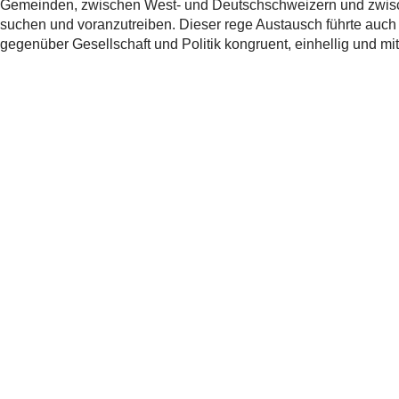
Gemeinden, zwischen West- und Deutschschweizern und zwisch
suchen und voranzutreiben. Dieser rege Austausch führte auch
gegenüber Gesellschaft und Politik kongruent, einhellig und mi
Weitere Informationen
115. Delegiertenversammlung des SIG