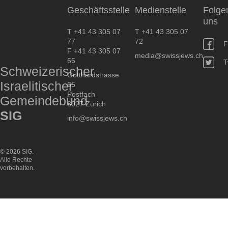
Geschäftsstelle
Medienstelle
Folge
uns
T +41 43 305 07
T +41 43 305 07
77
72
F
F +41 43 305 07
media@swissjews.ch
66
T
Schweizerischer
Gotthardstrasse
Israelitischer
65
Postfach
Gemeindebund
8027 Zürich
SIG
info@swissjews.ch
© 2026 SIG.
Alle Rechte
vorbehalten.