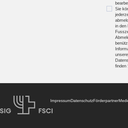
bearbei
Sie kö
jederze
abmeld
in den 
Fussze
Abmeld
benütz
Inform
unsere
Datens
finden
Impressum
Datenschutz
Förderpartner
Medi
SIG