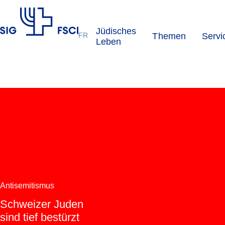
Jüdisches
FR
Themen
Servi
SIG
Leben
Antisemitismus
Schweizer Juden
sind tief bestürzt