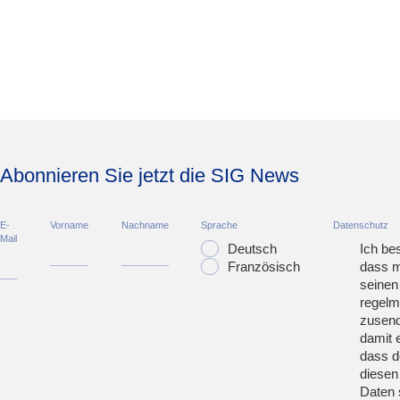
Abonnieren Sie jetzt die SIG News
E-
Vorname
Nachname
Sprache
Datenschutz
Mail
Deutsch
Ich bes
Französisch
dass m
seinen
regelm
zusend
damit 
dass d
diesen
Daten 