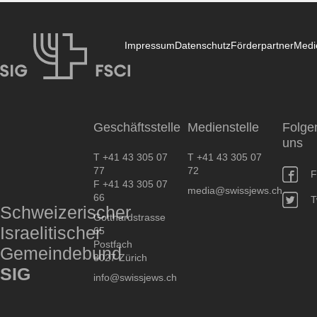
Impressum
Datenschutz
Förderpartner
Medi
SIG
Geschäftsstelle
Medienstelle
Folge
uns
T +41 43 305 07
T +41 43 305 07
77
72
F
F +41 43 305 07
media@swissjews.ch
66
T
Schweizerischer
Gotthardstrasse
Israelitischer
65
Postfach
Gemeindebund
8027 Zürich
SIG
info@swissjews.ch