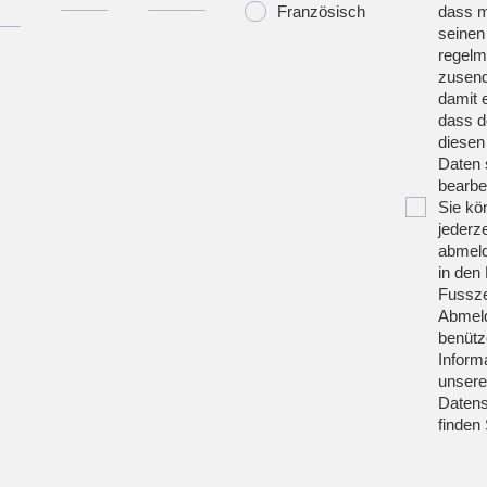
Französisch
dass m
seinen
regelm
zusend
damit 
dass d
diesen
Daten 
bearbei
Sie kö
jederze
abmeld
in den 
Fussze
Abmeld
benütz
Inform
unsere
Datens
finden