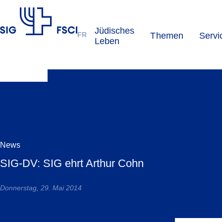
Jüdisches
FR
Themen
Servi
SIG
Leben
News
SIG-DV: SIG ehrt Arthur Cohn
Donnerstag, 29. Mai 2014