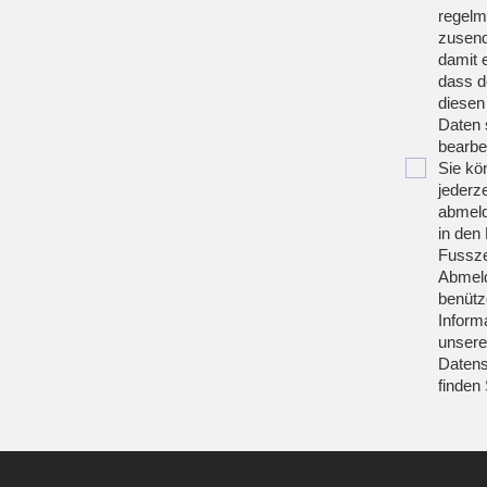
regelm
zusend
damit 
dass d
diesen
Daten 
bearbei
Sie kö
jederze
abmeld
in den 
Fussze
Abmeld
benütz
Inform
unsere
Datens
finden