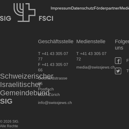
Impressum
Datenschutz
Förderpartner
Medi
SIG
Geschäftsstelle
Medienstelle
Folge
uns
T +41 43 305 07
T +41 43 305 07
77
72
F
F +41 43 305 07
media@swissjews.ch
66
T
Schweizerischer
Gotthardstrasse
Israelitischer
65
Postfach
Gemeindebund
8027 Zürich
SIG
info@swissjews.ch
© 2026 SIG.
Alle Rechte