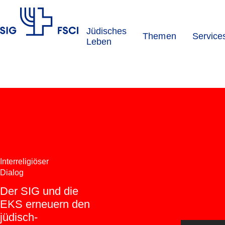
Jüdisches
Themen
Service
SIG
Leben
Interreligiöser
Dialog
Der SIG und die
EKS erneuern den
jüdisch-