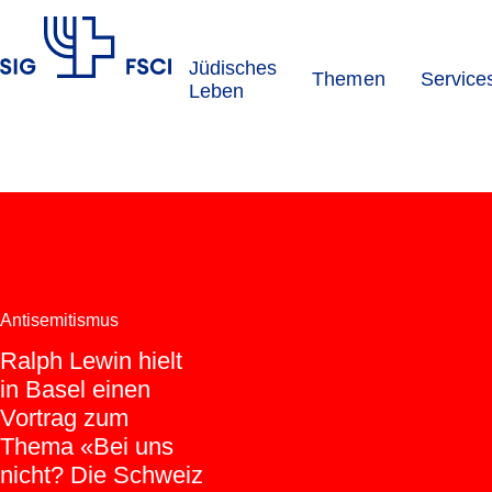
Jüdisches
Themen
Service
SIG
Leben
Antisemitismus
Ralph Lewin hielt
in Basel einen
Vortrag zum
Thema «Bei uns
nicht? Die Schweiz