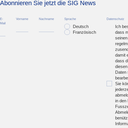
Abonnieren Sie jetzt die SIG News
E-
Vorname
Nachname
Sprache
Datenschutz
Mail
Deutsch
Ich bes
Französisch
dass m
seinen
regelm
zusend
damit 
dass d
diesen
Daten 
bearbei
Sie kö
jederze
abmeld
in den 
Fussze
Abmeld
benütz
Inform