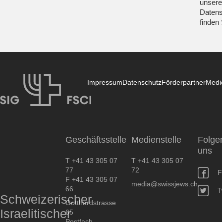
unsere
Datens
finden
Impressum
Datenschutz
Förderpartner
Medi
SIG
Geschäftsstelle
Medienstelle
Folge
uns
T +41 43 305 07
T +41 43 305 07
77
72
F
F +41 43 305 07
media@swissjews.ch
66
T
Schweizerischer
Gotthardstrasse
Israelitischer
65
Postfach