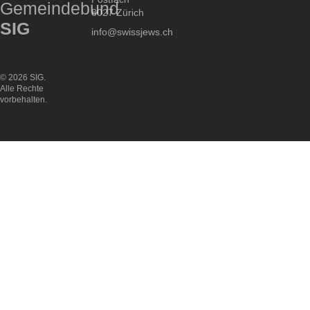
Gemeindebund
8027 Zürich
SIG
info@swissjews.ch
© 2026 SIG.
Alle Rechte
vorbehalten.