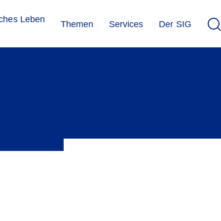
sches Leben
Themen
Services
Der SIG
ln. Der SIG und die PLJS organisieren dazu alle
hliessend eine Praxistagung an.