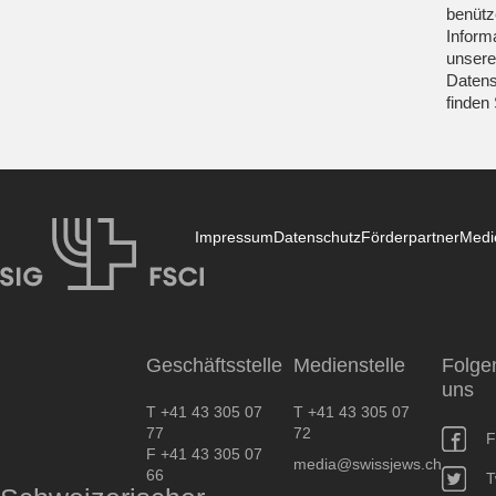
benütz
Inform
unsere
Datens
finden
Impressum
Datenschutz
Förderpartner
Medi
SIG
Geschäftsstelle
Medienstelle
Folge
uns
T +41 43 305 07
T +41 43 305 07
77
72
F
F +41 43 305 07
media@swissjews.ch
66
T