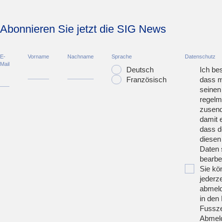
Abonnieren Sie jetzt die SIG News
E-
Vorname
Nachname
Sprache
Datenschutz
Mail
Deutsch
Ich bes
Französisch
dass m
seinen
regelm
zusend
damit 
dass d
diesen
Daten 
bearbei
Sie kö
jederze
abmeld
in den 
Fussze
Abmeld