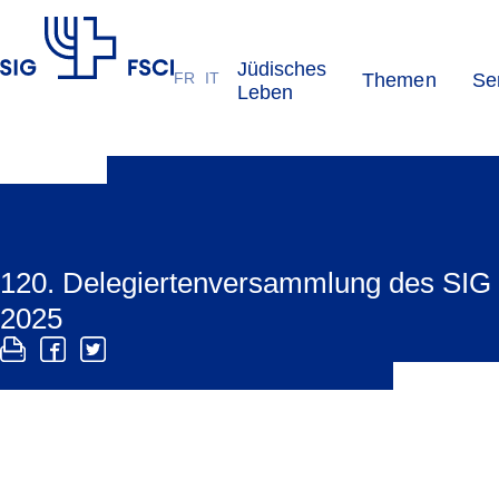
Jüdisches
FR
IT
Themen
Se
SIG
Leben
120. Delegiertenversammlung des SIG
2025
Am 18. Mai 2025 fand in Zürich die 120.