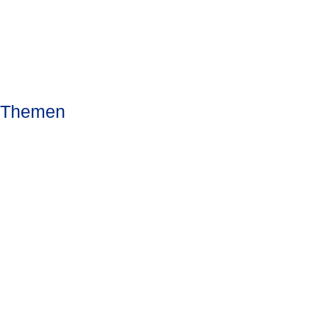
Themen
Jüdisches Leben
Israel und Schweizer Jüdinnen
und Juden
Schoah und Erinnerung
Sicherheit und Extremismus