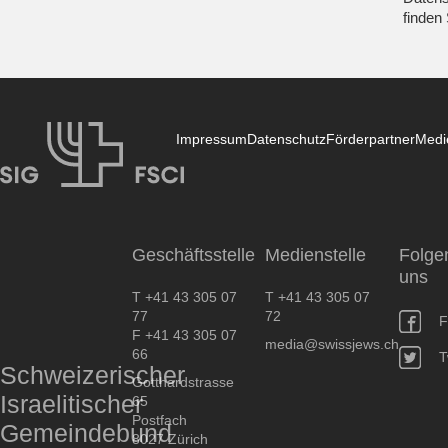
finden
Impressum
Datenschutz
Förderpartner
Medi
SIG
Geschäftsstelle
Medienstelle
Folge
uns
T +41 43 305 07
T +41 43 305 07
77
72
F
F +41 43 305 07
media@swissjews.ch
66
T
Schweizerischer
Gotthardstrasse
Israelitischer
65
Postfach
Gemeindebund
8027 Zürich