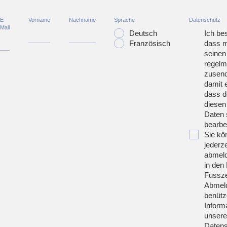
E-
Vorname
Nachname
Sprache
Datenschutz
Mail
Deutsch
Ich bes
Französisch
dass m
seinen
regelm
zusend
damit 
dass d
diesen
Daten 
bearbei
Sie kö
jederze
abmeld
in den 
Fussze
Abmeld
benütz
Inform
unsere
Datens