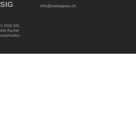
SIG
info@swissjews.ch
© 2026 SIG.
Alle Rechte
vorbehalten.