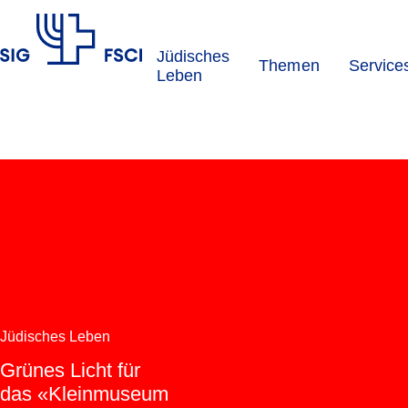
Jüdisches
Themen
Service
SIG
Leben
Jüdisches Leben
Grünes Licht für
das «Kleinmuseum