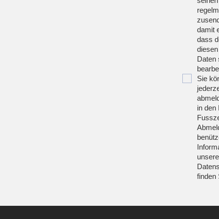
seinen
regelm
zusend
damit 
dass d
diesen
Daten 
bearbei
Sie kö
jederze
abmeld
in den 
Fussze
Abmeld
benütz
Inform
unsere
Datens
finden