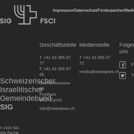
Impressum
Datenschutz
Förderpartner
Medi
SIG
Geschäftsstelle
Medienstelle
Folge
uns
T +41 43 305 07
T +41 43 305 07
77
72
F
F +41 43 305 07
media@swissjews.ch
66
T
Schweizerischer
Gotthardstrasse
Israelitischer
65
Postfach
Gemeindebund
8027 Zürich
SIG
info@swissjews.ch
© 2026 SIG.
Alle Rechte