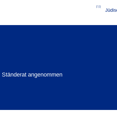
FR
Jüdi
om Ständerat angenommen