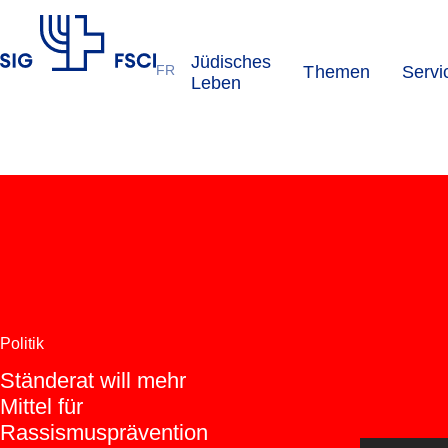
Jüdisches
FR
Themen
Servi
SIG
Leben
Politik
Ständerat will mehr
Mittel für
Rassismusprävention