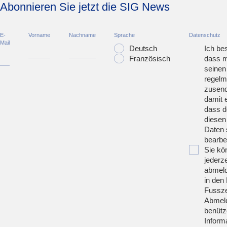
Abonnieren Sie jetzt die SIG News
E-
Vorname
Nachname
Sprache
Datenschutz
Mail
Deutsch
Ich bes
Französisch
dass m
seinen
regelm
zusend
damit 
dass d
diesen
Daten 
bearbei
Sie kö
jederze
abmeld
in den 
Fussze
Abmeld
benütz
Inform