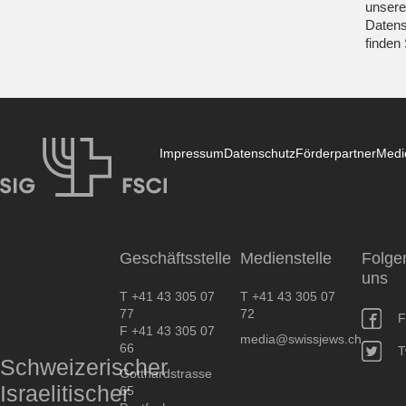
unsere
Datens
finden
Impressum
Datenschutz
Förderpartner
Medi
SIG
Geschäftsstelle
Medienstelle
Folge
uns
T +41 43 305 07
T +41 43 305 07
77
72
F
F +41 43 305 07
media@swissjews.ch
66
T
Schweizerischer
Gotthardstrasse
Israelitischer
65