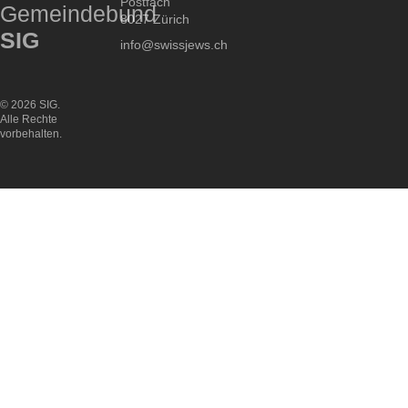
Postfach
Gemeindebund
8027 Zürich
SIG
info@swissjews.ch
© 2026 SIG.
Alle Rechte
vorbehalten.