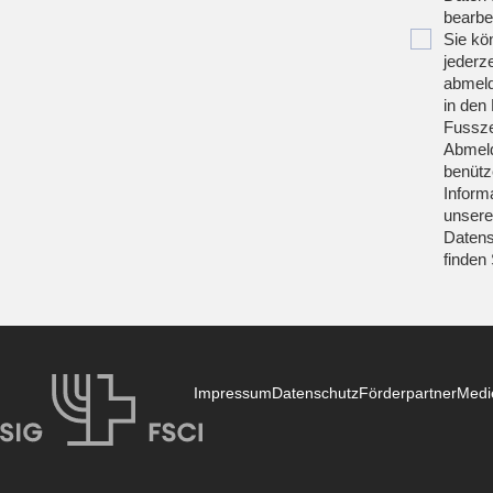
bearbei
Sie kö
jederze
abmeld
in den 
Fussze
Abmeld
benütz
Inform
unsere
Datens
finden
Impressum
Datenschutz
Förderpartner
Medi
SIG