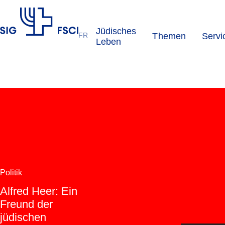
Jüdisches
FR
Themen
Servi
SIG
Leben
Politik
Alfred Heer: Ein
Freund der
jüdischen