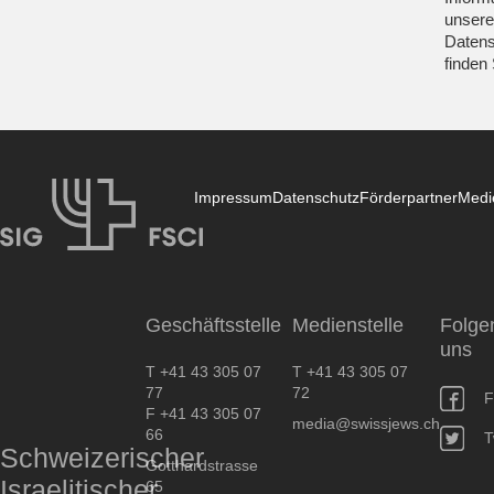
unsere
Datens
finden
Impressum
Datenschutz
Förderpartner
Medi
SIG
Geschäftsstelle
Medienstelle
Folge
uns
T +41 43 305 07
T +41 43 305 07
77
72
F
F +41 43 305 07
media@swissjews.ch
66
T
Schweizerischer
Gotthardstrasse
Israelitischer
65