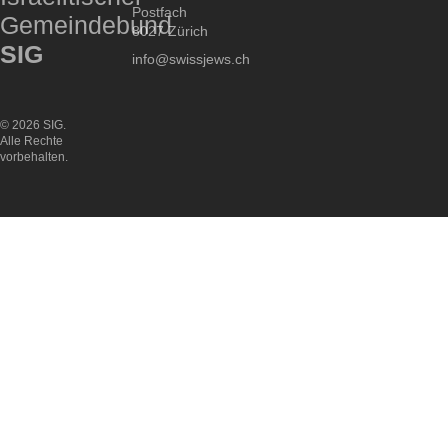
Postfach
Gemeindebund
8027 Zürich
SIG
info@swissjews.ch
© 2026 SIG.
Alle Rechte
vorbehalten.