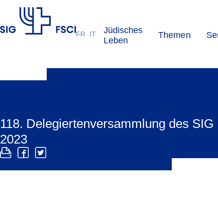
Jüdisches
FR
IT
Themen
Se
SIG
Leben
118. Delegiertenversammlung des SIG
2023
Die 118. Ausgabe der SIG-