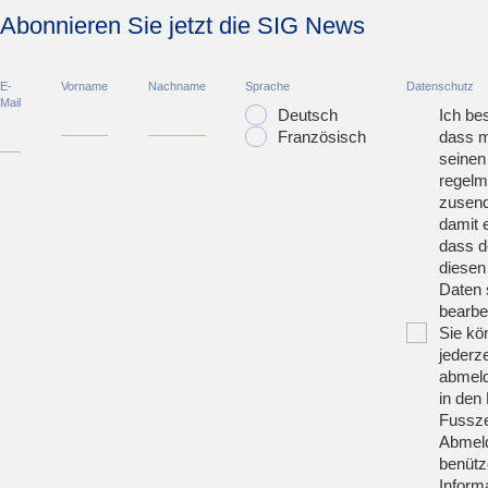
Abonnieren Sie jetzt die SIG News
E-
Vorname
Nachname
Sprache
Datenschutz
Mail
Deutsch
Ich bes
Französisch
dass m
seinen
regelm
zusend
damit 
dass d
diesen
Daten 
bearbei
Sie kö
jederze
abmeld
in den 
Fussze
Abmeld
benütz
Inform