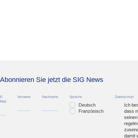
Abonnieren Sie jetzt die SIG News
E-
Vorname
Nachname
Sprache
Datenschutz
Mail
Deutsch
Ich bes
Französisch
dass m
seinen
regelm
zusend
damit 