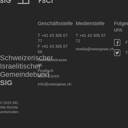
SIG
Geschäftsstelle
Medienstelle
Folge
uns
T +41 43 305 07
T +41 43 305 07
77
72
F
F +41 43 305 07
media@swissjews.ch
66
T
Schweizerischer
Gotthardstrasse
Israelitischer
65
Postfach
Gemeindebund
8027 Zürich
SIG
info@swissjews.ch
© 2026 SIG.
Alle Rechte
vorbehalten.