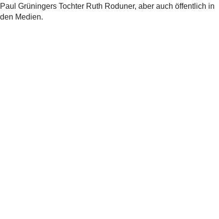
Paul Grüningers Tochter Ruth Roduner, aber auch öffentlich in
den Medien.
Teilen
Verwandte
News
Prävention
Das
Sommerprojekt