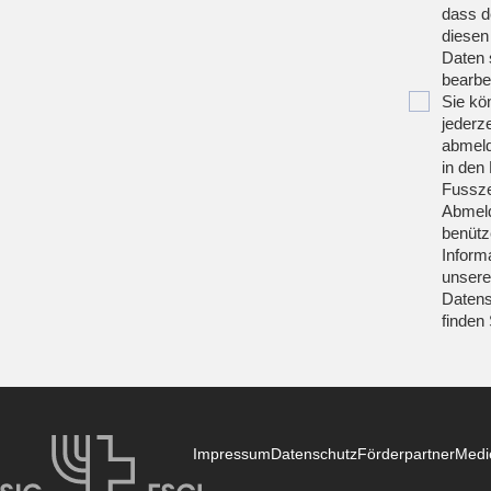
dass d
diesen
Daten 
bearbei
Sie kö
jederze
abmeld
in den 
Fussze
Abmeld
benütz
Inform
unsere
Datens
finden
Impressum
Datenschutz
Förderpartner
Medi