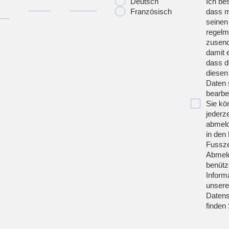
Deutsch
Ich bes
Französisch
dass m
seinen
regelm
zusend
damit 
dass d
diesen
Daten 
bearbei
Sie kö
jederze
abmeld
in den 
Fussze
Abmeld
benütz
Inform
unsere
Datens
finden