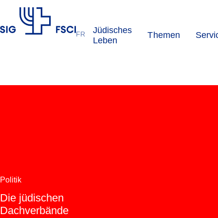
Jüdisches
FR
Themen
Servi
SIG
Leben
Politik
Die jüdischen
Dachverbände