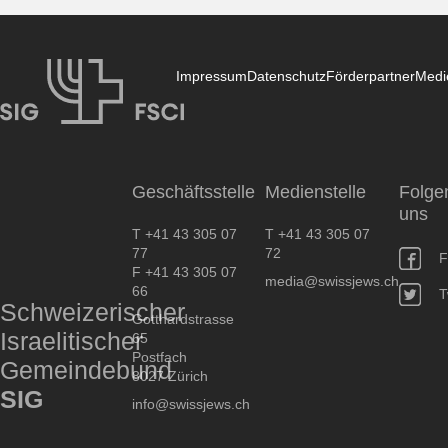
Impressum
Datenschutz
Förderpartner
Medi
SIG
Geschäftsstelle
Medienstelle
Folge
uns
T +41 43 305 07
T +41 43 305 07
77
72
F
F +41 43 305 07
media@swissjews.ch
66
T
Schweizerischer
Gotthardstrasse
Israelitischer
65
Postfach
Gemeindebund
8027 Zürich
SIG
info@swissjews.ch