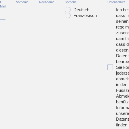
E-
Vorname
Nachname
Sprache
Datenschutz
Mail
Deutsch
Ich bes
Französisch
dass m
seinen
regelm
zusend
damit 
dass d
diesen
Daten 
bearbei
Sie kö
jederze
abmeld
in den 
Fussze
Abmeld
benütz
Inform
unsere
Datens
finden