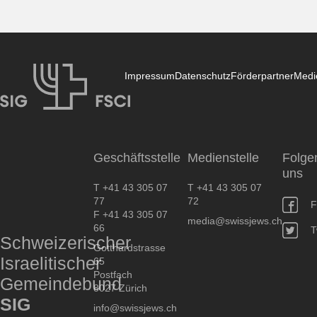
Impressum
Datenschutz
Förderpartner
Medi
SIG
Geschäftsstelle
Medienstelle
Folge
uns
T +41 43 305 07
T +41 43 305 07
77
72
F
F +41 43 305 07
media@swissjews.ch
66
T
Schweizerischer
Gotthardstrasse
Israelitischer
65
Postfach
Gemeindebund
8027 Zürich
SIG
info@swissjews.ch