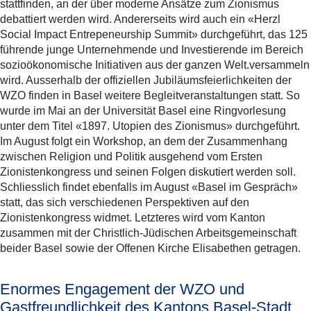
stattfinden, an der über moderne Ansätze zum Zionismus
debattiert werden wird. Andererseits wird auch ein «Herzl
Social Impact Entrepeneurship Summit» durchgeführt, das 125
führende junge Unternehmende und Investierende im Bereich
sozioökonomische Initiativen aus der ganzen Welt.versammeln
wird. Ausserhalb der offiziellen Jubiläumsfeierlichkeiten der
WZO finden in Basel weitere Begleitveranstaltungen statt. So
wurde im Mai an der Universität Basel eine Ringvorlesung
unter dem Titel «1897. Utopien des Zionismus» durchgeführt.
Im August folgt ein Workshop, an dem der Zusammenhang
zwischen Religion und Politik ausgehend vom Ersten
Zionistenkongress und seinen Folgen diskutiert werden soll.
Schliesslich findet ebenfalls im August «Basel im Gespräch»
statt, das sich verschiedenen Perspektiven auf den
Zionistenkongress widmet. Letzteres wird vom Kanton
zusammen mit der Christlich-Jüdischen Arbeitsgemeinschaft
beider Basel sowie der Offenen Kirche Elisabethen getragen.
Enormes Engagement der WZO und
Gastfreundlichkeit des Kantons Basel-Stadt