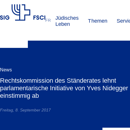
Jüdisches
FR
Themen
Servi
SIG
Leben
News
Rechtskommission des Ständerates lehnt
parlamentarische Initiative von Yves Nidegger
einstimmig ab
Freitag, 8. September 2017