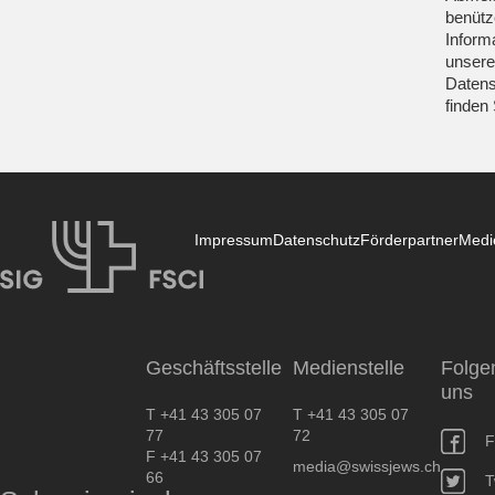
benütz
Inform
unsere
Datens
finden
Impressum
Datenschutz
Förderpartner
Medi
SIG
Geschäftsstelle
Medienstelle
Folge
uns
T +41 43 305 07
T +41 43 305 07
77
72
F
F +41 43 305 07
media@swissjews.ch
66
T