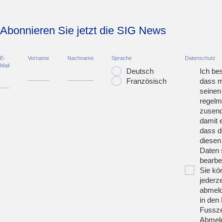
Abonnieren Sie jetzt die SIG News
E-
Vorname
Nachname
Sprache
Datenschutz
Mail
Deutsch
Ich bes
Französisch
dass m
seinen
regelm
zusend
damit 
dass d
diesen
Daten 
bearbei
Sie kö
jederze
abmeld
in den 
Fussze
Abmeld