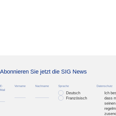
Abonnieren Sie jetzt die SIG News
E-
Vorname
Nachname
Sprache
Datenschutz
Mail
Deutsch
Ich bes
Französisch
dass m
seinen
regelm
zusend