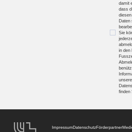
damit 
dass d
diesen
Daten 
bearbei
Sie kö
jederze
abmeld
in den 
Fussze
Abmeld
benütz
Inform
unsere
Datens
finden
Impressum
Datenschutz
Förderpartner
Medi