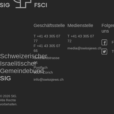
SIG
Geschäftsstelle
Medienstelle
Folge
uns
T +41 43 305 07
T +41 43 305 07
77
72
F
F +41 43 305 07
media@swissjews.ch
66
T
Schweizerischer
Gotthardstrasse
Israelitischer
65
Postfach
Gemeindebund
8027 Zürich
SIG
info@swissjews.ch
© 2026 SIG.
Alle Rechte
vorbehalten.