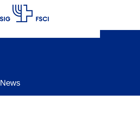
SIG
News