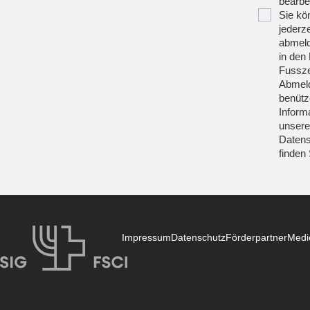
bearbei
Sie kö
jederze
abmeld
in den 
Fussze
Abmeld
benütz
Inform
unsere
Datens
finden
Impressum
Datenschutz
Förderpartner
Medi
SIG