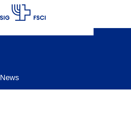
SIG
News