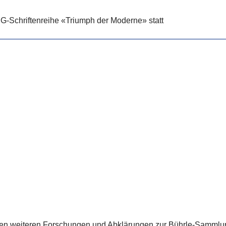
G-Schriftenreihe «Triumph der Moderne» statt
gten weiteren Forschungen und Abklärungen zur Bührle-Sammlu