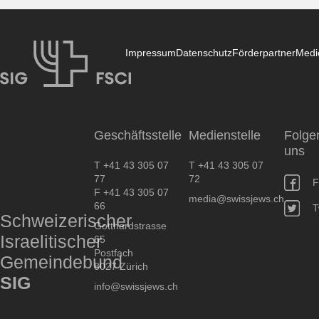
Impressum
Datenschutz
Förderpartner
Medi
SIG
Geschäftsstelle
Medienstelle
Folge
uns
T +41 43 305 07
T +41 43 305 07
77
72
F
F +41 43 305 07
media@swissjews.ch
66
T
Schweizerischer
Gotthardstrasse
Israelitischer
65
Postfach
Gemeindebund
8027 Zürich
SIG
info@swissjews.ch