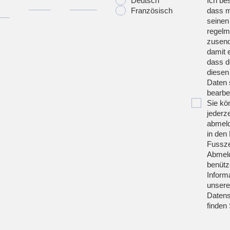
Deutsch
Ich bes
Französisch
dass m
seinen
regelm
zusend
damit 
dass d
diesen
Daten 
bearbei
Sie kö
jederze
abmeld
in den 
Fussze
Abmeld
benütz
Inform
unsere
Datens
finden