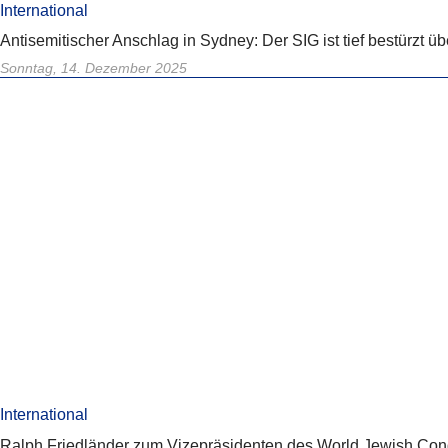
International
Antisemitischer Anschlag in Sydney: Der SIG ist tief bestürzt ü
Sonntag, 14. Dezember 2025
International
Ralph Friedländer zum Vizepräsidenten des World Jewish Con