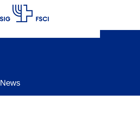
SIG
News